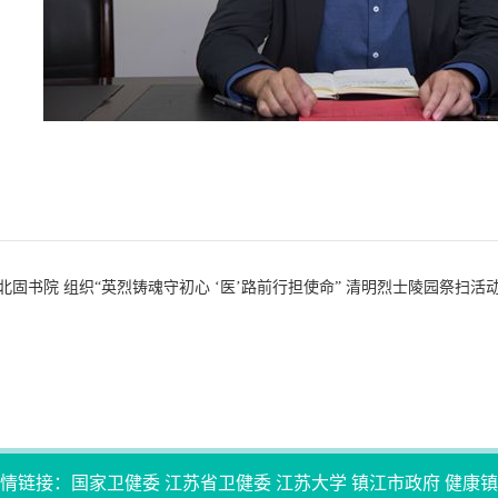
北固书院 组织“英烈铸魂守初心 ‘医’路前行担使命” 清明烈士陵园祭扫活
情链接：
国家卫健委
江苏省卫健委
江苏大学
镇江市政府
健康镇